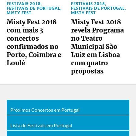
FESTIVAIS 2018
,
FESTIVAIS 2018
,
FESTIVAIS DE PORTUGAL
,
FESTIVAIS DE PORTUGAL
,
MISTY FEST
MISTY FEST
Misty Fest 2018
Misty Fest 2018
com mais 3
revela Programa
concertos
no Teatro
confirmados no
Municipal São
Porto, Coimbra e
Luiz em Lisboa
Loulé
com quatro
propostas
Próximos Concertos em Portugal
Lista de Festivais em Portugal