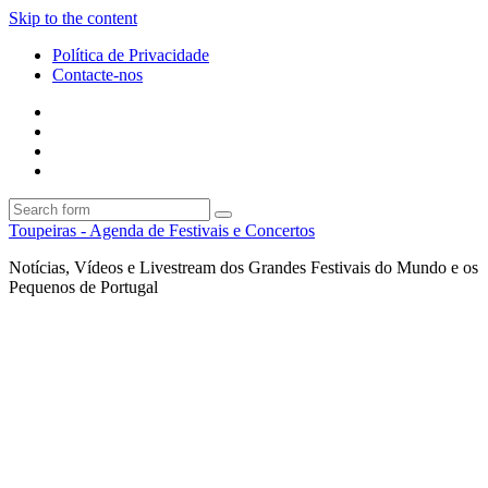
Skip to the content
Política de Privacidade
Contacte-nos
Facebook
Twitter
Envie
um
Search
mail
Search
Toupeiras - Agenda de Festivais e Concertos
Notícias, Vídeos e Livestream dos Grandes Festivais do Mundo e os
Pequenos de Portugal