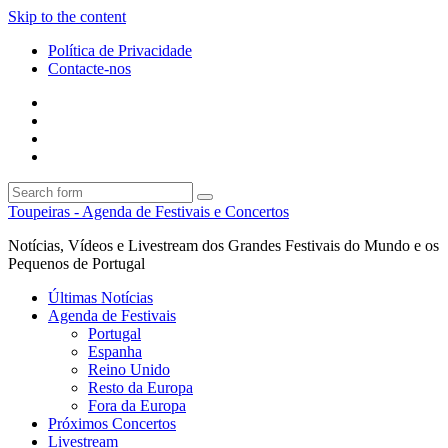
Skip to the content
Política de Privacidade
Contacte-nos
Facebook
Twitter
Envie
um
Search
mail
Search
Toupeiras - Agenda de Festivais e Concertos
Notícias, Vídeos e Livestream dos Grandes Festivais do Mundo e os
Pequenos de Portugal
Últimas Notícias
Agenda de Festivais
Portugal
Espanha
Reino Unido
Resto da Europa
Fora da Europa
Próximos Concertos
Livestream