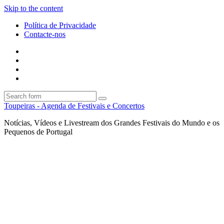
Skip to the content
Política de Privacidade
Contacte-nos
Facebook
Twitter
Envie
um
Search
mail
Search
Toupeiras - Agenda de Festivais e Concertos
Notícias, Vídeos e Livestream dos Grandes Festivais do Mundo e os
Pequenos de Portugal