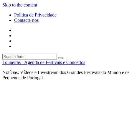
Skip to the content
Política de Privacidade
Contacte-nos
Facebook
Twitter
Envie
um
Search
mail
Search
Toupeiras - Agenda de Festivais e Concertos
Notícias, Vídeos e Livestream dos Grandes Festivais do Mundo e os
Pequenos de Portugal