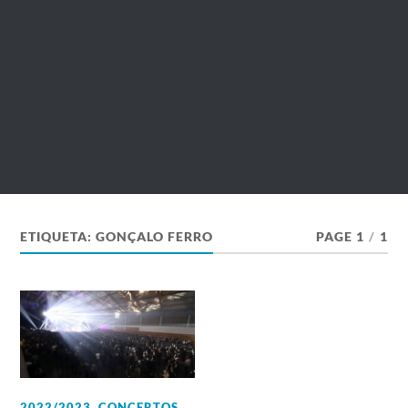
ETIQUETA:
GONÇALO FERRO
PAGE 1
/
1
2022/2023
,
CONCERTOS
,