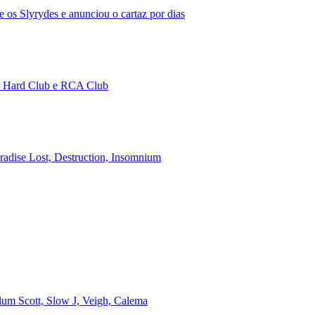
 os Slyrydes e anunciou o cartaz por dias
no Hard Club e RCA Club
aradise Lost, Destruction, Insomnium
alum Scott, Slow J, Veigh, Calema