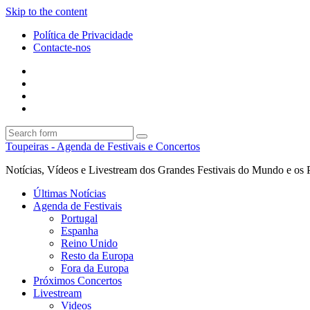
Skip to the content
Política de Privacidade
Contacte-nos
Facebook
Twitter
Envie
um
Search
mail
Search
Toupeiras - Agenda de Festivais e Concertos
Notícias, Vídeos e Livestream dos Grandes Festivais do Mundo e os 
Últimas Notícias
Agenda de Festivais
Portugal
Espanha
Reino Unido
Resto da Europa
Fora da Europa
Próximos Concertos
Livestream
Videos