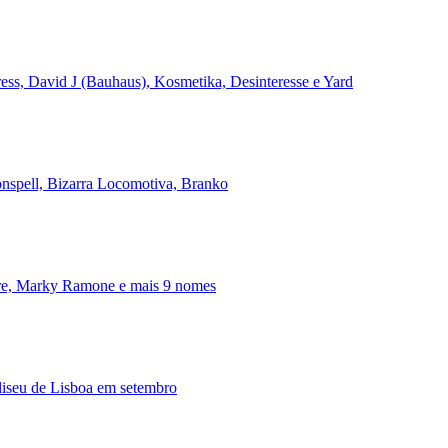
ss, David J (Bauhaus), Kosmetika, Desinteresse e Yard
onspell, Bizarra Locomotiva, Branko
ire, Marky Ramone e mais 9 nomes
iseu de Lisboa em setembro