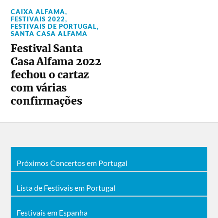
CAIXA ALFAMA
,
FESTIVAIS 2022
,
FESTIVAIS DE PORTUGAL
,
SANTA CASA ALFAMA
Festival Santa
Casa Alfama 2022
fechou o cartaz
com várias
confirmações
Próximos Concertos em Portugal
Lista de Festivais em Portugal
Festivais em Espanha