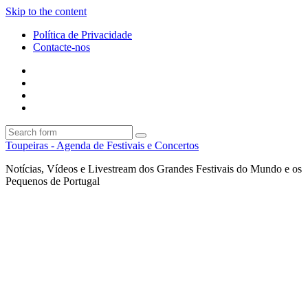
Skip to the content
Política de Privacidade
Contacte-nos
Facebook
Twitter
Envie
um
Search
mail
Search
Toupeiras - Agenda de Festivais e Concertos
Notícias, Vídeos e Livestream dos Grandes Festivais do Mundo e os
Pequenos de Portugal