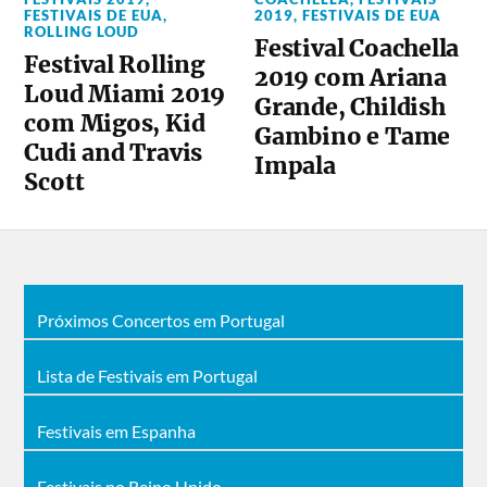
FESTIVAIS DE EUA
,
2019
,
FESTIVAIS DE EUA
ROLLING LOUD
Festival Coachella
Festival Rolling
2019 com Ariana
Loud Miami 2019
Grande, Childish
com Migos, Kid
Gambino e Tame
Cudi and Travis
Impala
Scott
Próximos Concertos em Portugal
Lista de Festivais em Portugal
Festivais em Espanha
Festivais no Reino Unido