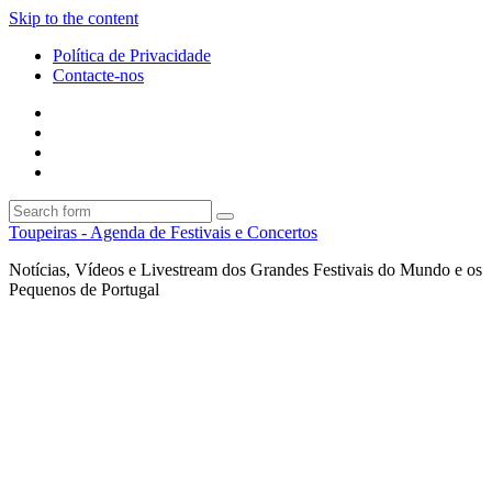
Skip to the content
Política de Privacidade
Contacte-nos
Facebook
Twitter
Envie
um
Search
mail
Search
Toupeiras - Agenda de Festivais e Concertos
Notícias, Vídeos e Livestream dos Grandes Festivais do Mundo e os
Pequenos de Portugal