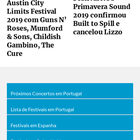
Austin City
Primavera Sound
Limits Festival
2019 confirmou
2019 com Guns N’
Built to Spill e
Roses, Mumford
cancelou Lizzo
& Sons, Childish
Gambino, The
Cure
Próximos Concertos em Portugal
Lista de Festivais em Portugal
Festivais em Espanha