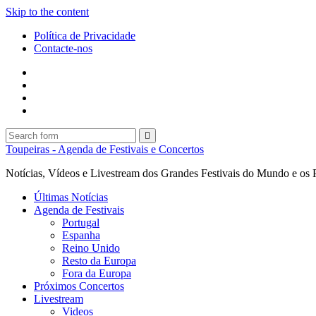
Skip to the content
Política de Privacidade
Contacte-nos
Facebook
Twitter
Envie
um
Search
mail
Search
Toupeiras - Agenda de Festivais e Concertos
Notícias, Vídeos e Livestream dos Grandes Festivais do Mundo e os 
Últimas Notícias
Agenda de Festivais
Portugal
Espanha
Reino Unido
Resto da Europa
Fora da Europa
Próximos Concertos
Livestream
Videos