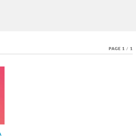
PAGE 1
/
1
A