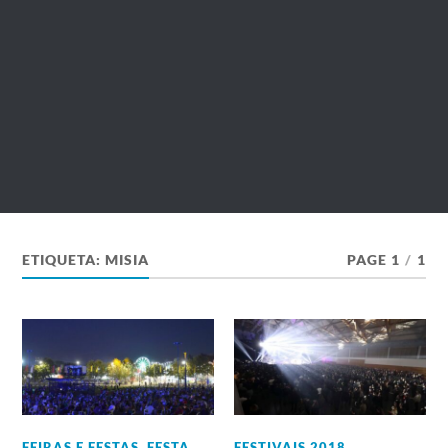
ETIQUETA:
MISIA
PAGE 1
/
1
FEIRAS E FESTAS
,
FESTA
FESTIVAIS 2018
,