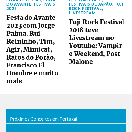
DO AVANTE
,
FESTIVAIS
FESTIVAIS DE JAPÃO
,
FUJI
2023
ROCK FESTIVAL
,
LIVESTREAM
Festa do Avante
Fuji Rock Festival
2023 com Jorge
2018 teve
Palma, Rui
Livestream no
Reininho, Tim,
Youtube: Vampir
Agir, Mimicat,
e Weekend, Post
Ratos do Porão,
Malone
Francisco El
Hombre e muito
mais
Próximos Concertos em Portugal