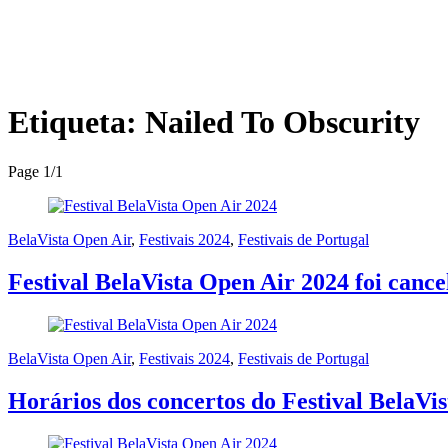
Etiqueta:
Nailed To Obscurity
Page 1
/
1
BelaVista Open Air
,
Festivais 2024
,
Festivais de Portugal
Festival BelaVista Open Air 2024 foi canc
BelaVista Open Air
,
Festivais 2024
,
Festivais de Portugal
Horários dos concertos do Festival BelaVi