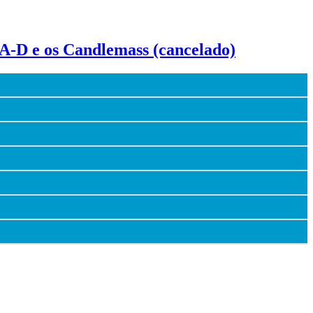
-A-D e os Candlemass (cancelado)