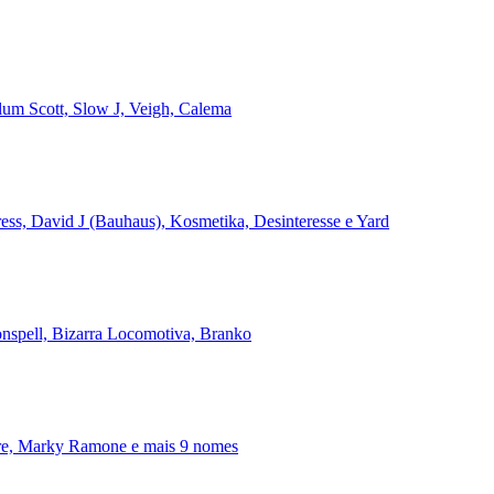
alum Scott, Slow J, Veigh, Calema
ss, David J (Bauhaus), Kosmetika, Desinteresse e Yard
onspell, Bizarra Locomotiva, Branko
ire, Marky Ramone e mais 9 nomes