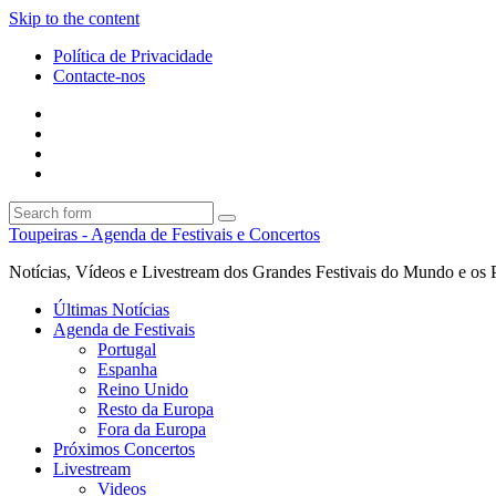
Skip to the content
Política de Privacidade
Contacte-nos
Facebook
Twitter
Envie
um
Search
mail
Search
Toupeiras - Agenda de Festivais e Concertos
Notícias, Vídeos e Livestream dos Grandes Festivais do Mundo e os 
Últimas Notícias
Agenda de Festivais
Portugal
Espanha
Reino Unido
Resto da Europa
Fora da Europa
Próximos Concertos
Livestream
Videos