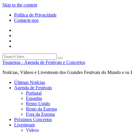
Skip to the content
Política de Privacidade
Contacte-nos
Facebook
Twitter
Envie
um
Search
mail
Search
Toupeiras - Agenda de Festivais e Concertos
Notícias, Vídeos e Livestream dos Grandes Festivais do Mundo e os 
Últimas Notícias
Agenda de Festivais
Portugal
Espanha
Reino Unido
Resto da Europa
Fora da Europa
Próximos Concertos
Livestream
Videos