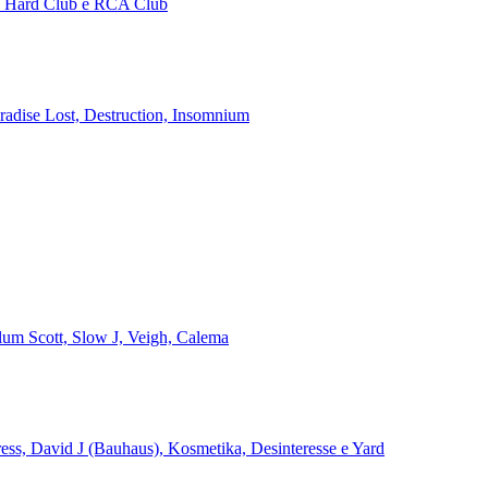
no Hard Club e RCA Club
aradise Lost, Destruction, Insomnium
alum Scott, Slow J, Veigh, Calema
ss, David J (Bauhaus), Kosmetika, Desinteresse e Yard