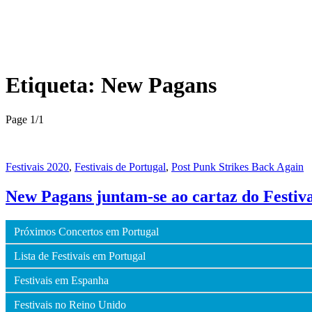
Etiqueta:
New Pagans
Page 1
/
1
Festivais 2020
,
Festivais de Portugal
,
Post Punk Strikes Back Again
New Pagans juntam-se ao cartaz do Festiv
Próximos Concertos em Portugal
Lista de Festivais em Portugal
Festivais em Espanha
Festivais no Reino Unido