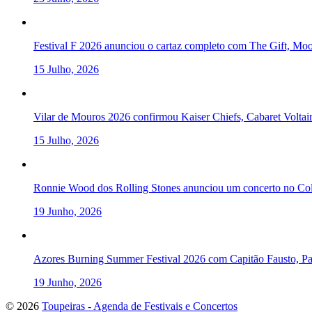
Festival F 2026 anunciou o cartaz completo com The Gift, Mo
15 Julho, 2026
Vilar de Mouros 2026 confirmou Kaiser Chiefs, Cabaret Volta
15 Julho, 2026
Ronnie Wood dos Rolling Stones anunciou um concerto no Col
19 Junho, 2026
Azores Burning Summer Festival 2026 com Capitão Fausto, Pau
19 Junho, 2026
To
© 2026
Toupeiras - Agenda de Festivais e Concertos