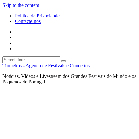
Skip to the content
Política de Privacidade
Contacte-nos
Facebook
Twitter
Envie
um
Search
mail
Search
Toupeiras - Agenda de Festivais e Concertos
Notícias, Vídeos e Livestream dos Grandes Festivais do Mundo e os
Pequenos de Portugal