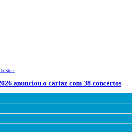
do Sines
026 anunciou o cartaz com 38 concertos