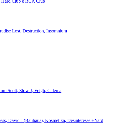
no Hard Club e RCA Club
aradise Lost, Destruction, Insomnium
alum Scott, Slow J, Veigh, Calema
ss, David J (Bauhaus), Kosmetika, Desinteresse e Yard