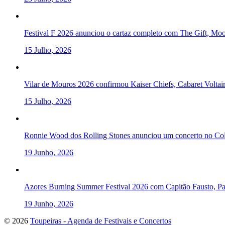
Festival F 2026 anunciou o cartaz completo com The Gift, Mo
15 Julho, 2026
Vilar de Mouros 2026 confirmou Kaiser Chiefs, Cabaret Volta
15 Julho, 2026
Ronnie Wood dos Rolling Stones anunciou um concerto no Col
19 Junho, 2026
Azores Burning Summer Festival 2026 com Capitão Fausto, Pau
19 Junho, 2026
To
© 2026
Toupeiras - Agenda de Festivais e Concertos