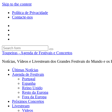
Skip to the content
Política de Privacidade
Contacte-nos
Facebook
Twitter
Envie
um
Search
mail
Search
Toupeiras - Agenda de Festivais e Concertos
Notícias, Vídeos e Livestream dos Grandes Festivais do Mundo e os 
Últimas Notícias
Agenda de Festivais
Portugal
Espanha
Reino Unido
Resto da Europa
Fora da Europa
Próximos Concertos
Livestream
Videos