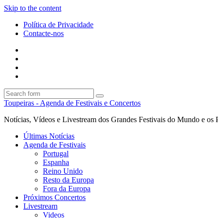
Skip to the content
Política de Privacidade
Contacte-nos
Facebook
Twitter
Envie
um
Search
mail
Search
Toupeiras - Agenda de Festivais e Concertos
Notícias, Vídeos e Livestream dos Grandes Festivais do Mundo e os 
Últimas Notícias
Agenda de Festivais
Portugal
Espanha
Reino Unido
Resto da Europa
Fora da Europa
Próximos Concertos
Livestream
Videos