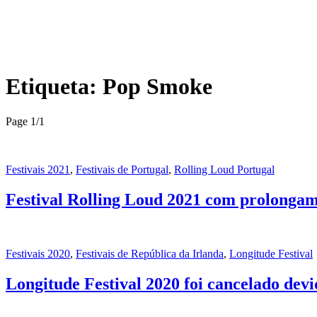
Etiqueta:
Pop Smoke
Page 1
/
1
Festivais 2021
,
Festivais de Portugal
,
Rolling Loud Portugal
Festival Rolling Loud 2021 com prolongame
Festivais 2020
,
Festivais de República da Irlanda
,
Longitude Festival
Longitude Festival 2020 foi cancelado devi