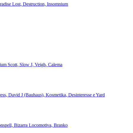
aradise Lost, Destruction, Insomnium
alum Scott, Slow J, Veigh, Calema
ss, David J (Bauhaus), Kosmetika, Desinteresse e Yard
onspell, Bizarra Locomotiva, Branko