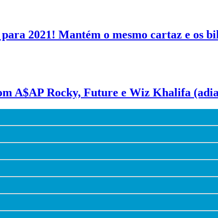
o para 2021! Mantém o mesmo cartaz e os bi
om A$AP Rocky, Future e Wiz Khalifa (adi