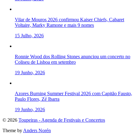
Vilar de Mouros 2026 confirmou Kaiser Chiefs, Cabaret
Voltaire, Marky Ramone e mais 9 nomes
15 Julho, 2026
Ronnie Wood dos Rolling Stones anunciou um concerto no
Coliseu de Lisboa em setembro
19 Junho, 2026
Azores Burning Summer Festival 2026 com Capitão Fausto,
Paulo Flores, Zé Ibarra
19 Junho, 2026
To
© 2026
Toupeiras - Agenda de Festivais e Concertos
the
Theme by
Anders Norén
top