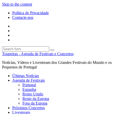
Skip to the content
Política de Privacidade
Contacte-nos
Facebook
Twitter
Envie
um
Search
mail
Search
Toupeiras - Agenda de Festivais e Concertos
Notícias, Vídeos e Livestream dos Grandes Festivais do Mundo e os
Pequenos de Portugal
Últimas Notícias
Agenda de Festivais
Portugal
Espanha
Reino Unido
Resto da Europa
Fora da Europa
Próximos Concertos
Livestream