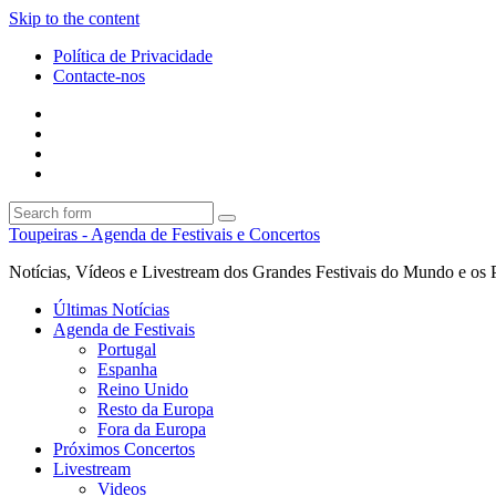
Skip to the content
Política de Privacidade
Contacte-nos
Facebook
Twitter
Envie
um
Search
mail
Search
Toupeiras - Agenda de Festivais e Concertos
Notícias, Vídeos e Livestream dos Grandes Festivais do Mundo e os 
Últimas Notícias
Agenda de Festivais
Portugal
Espanha
Reino Unido
Resto da Europa
Fora da Europa
Próximos Concertos
Livestream
Videos