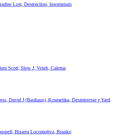
aradise Lost, Destruction, Insomnium
alum Scott, Slow J, Veigh, Calema
ss, David J (Bauhaus), Kosmetika, Desinteresse e Yard
onspell, Bizarra Locomotiva, Branko