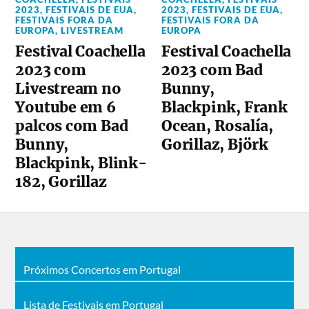
2023
,
FESTIVAIS DE EUA
,
2023
,
FESTIVAIS DE EUA
,
FESTIVAIS FORA DA
FESTIVAIS FORA DA
EUROPA
,
LIVESTREAM
EUROPA
Festival Coachella
Festival Coachella
2023 com
2023 com Bad
Livestream no
Bunny,
Youtube em 6
Blackpink, Frank
palcos com Bad
Ocean, Rosalía,
Bunny,
Gorillaz, Björk
Blackpink, Blink-
182, Gorillaz
Próximos Concertos em Portugal
Lista de Festivais em Portugal