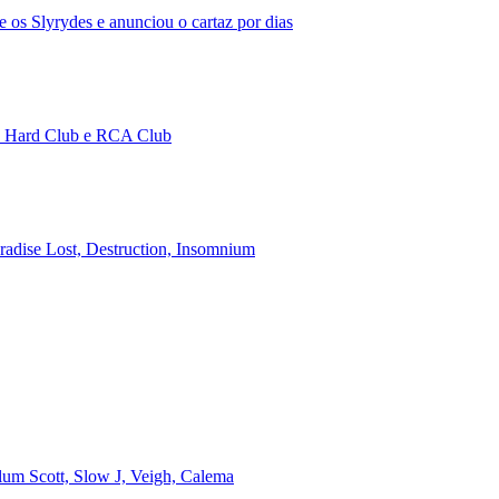
 os Slyrydes e anunciou o cartaz por dias
no Hard Club e RCA Club
aradise Lost, Destruction, Insomnium
alum Scott, Slow J, Veigh, Calema