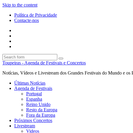
Skip to the content
Política de Privacidade
Contacte-nos
Facebook
Twitter
Envie
um
Search
mail
Search
Toupeiras - Agenda de Festivais e Concertos
Notícias, Vídeos e Livestream dos Grandes Festivais do Mundo e os 
Últimas Notícias
Agenda de Festivais
Portugal
Espanha
Reino Unido
Resto da Europa
Fora da Europa
Próximos Concertos
Livestream
Videos