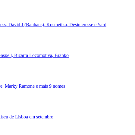
ss, David J (Bauhaus), Kosmetika, Desinteresse e Yard
onspell, Bizarra Locomotiva, Branko
ire, Marky Ramone e mais 9 nomes
iseu de Lisboa em setembro