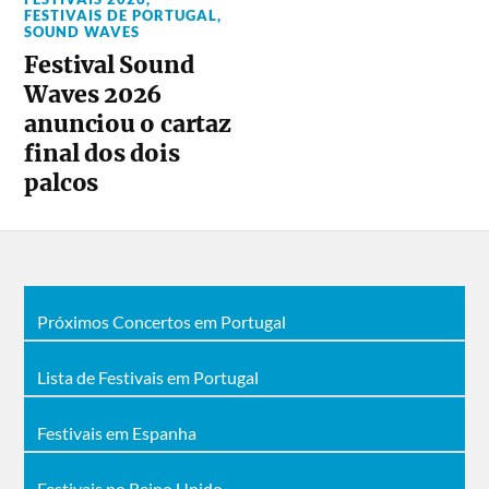
FESTIVAIS DE PORTUGAL
,
SOUND WAVES
Festival Sound
Waves 2026
anunciou o cartaz
final dos dois
palcos
Próximos Concertos em Portugal
Lista de Festivais em Portugal
Festivais em Espanha
Festivais no Reino Unido