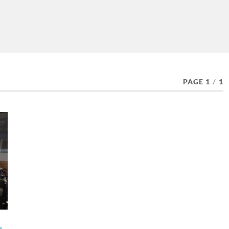
PAGE 1
/
1
L