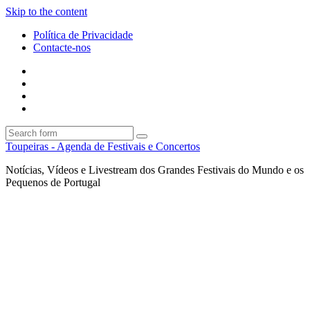
Skip to the content
Política de Privacidade
Contacte-nos
Facebook
Twitter
Envie
um
Search
mail
Search
Toupeiras - Agenda de Festivais e Concertos
Notícias, Vídeos e Livestream dos Grandes Festivais do Mundo e os
Pequenos de Portugal