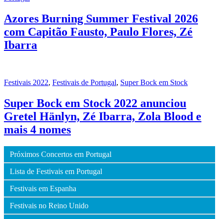
Azores Burning Summer Festival 2026
com Capitão Fausto, Paulo Flores, Zé
Ibarra
Festivais 2022
,
Festivais de Portugal
,
Super Bock em Stock
Super Bock em Stock 2022 anunciou
Gretel Hänlyn, Zé Ibarra, Zola Blood e
mais 4 nomes
Próximos Concertos em Portugal
Lista de Festivais em Portugal
Festivais em Espanha
Festivais no Reino Unido