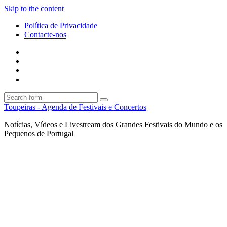
Skip to the content
Política de Privacidade
Contacte-nos
Facebook
Twitter
Envie
um
Search
mail
Search
Toupeiras - Agenda de Festivais e Concertos
Notícias, Vídeos e Livestream dos Grandes Festivais do Mundo e os
Pequenos de Portugal