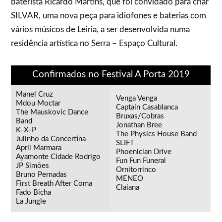
baterista Ricardo Martins, que foi convidado para criar
SILVAR, uma nova peça para idiofones e baterias com
vários músicos de Leiria, a ser desenvolvida numa
residência artística no Serra – Espaço Cultural.
Confirmados no Festival A Porta 2019
Manel Cruz
Venga Venga
Mdou Moctar
Captain Casablanca
The Mauskovic Dance
Bruxas/Cobras
Band
Jonathan Bree
K-X-P
The Physics House Band
Julinho da Concertina
SLIFT
April Marmara
Phoenician Drive
Ayamonte Cidade Rodrigo
Fun Fun Funeral
JP Simões
Ornitorrinco
Bruno Pernadas
MENEO
First Breath After Coma
Claiana
Fado Bicha
La Jungle