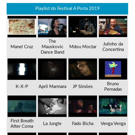
Playlist do Festival A Porta 2019
The
Julinho da
Manel Cruz
Mauskovic
Mdou Moctar
Concertina
Dance Band
Bruno
K-X-P
April Marmara
JP Simões
Pernadas
First Breath
La Jungle
Fado Bicha
Venga Venga
After Coma