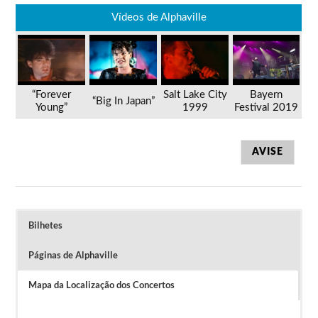
Vídeos de Alphaville
“Forever
Salt Lake City
Bayern
“Big In Japan”
Young”
1999
Festival 2019
AVISE
Bilhetes
Páginas de Alphaville
Mapa da Localização dos Concertos
Entre 48,32 € e 64,43 € (45 € e 60 €)
Venda no site
blueticket
.