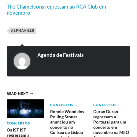
The Chameleons regressam ao RCA Club em
novembro
ALPHAVILLE
Agenda de Festivais
READ NEXT →
CONCERTOS
CONCERTOS
Ronnie Wood dos
Duran Duran
Rolling Stones
regressam a
anunciou um
Portugal para um
CONCERTOS
concerto no
concerto em
Os IST IST
Coliseu de Lisboa
novembro na MEO
regressam a