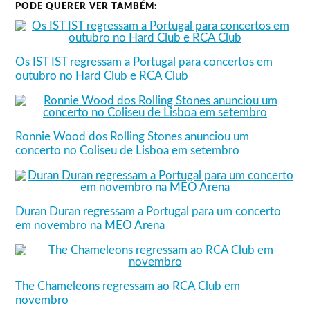
PODE QUERER VER TAMBÉM:
Bilhetes podem ser comprados a partir de
Quarta Feira 20 de Fevereiro, através de
toda a rede Blue Ticket, na Unkind.pt,
FNAC, Worten, El Corte Inglés, Turismo
Os IST IST regressam a Portugal para concertos em
de Lisboa, ABEP, The Phone House, Altice
Arena, Rede PAGAQUI e ACP.
outubro no Hard Club e RCA Club
Ronnie Wood dos Rolling Stones anunciou um
concerto no Coliseu de Lisboa em setembro
Duran Duran regressam a Portugal para um concerto
em novembro na MEO Arena
The Chameleons regressam ao RCA Club em
novembro