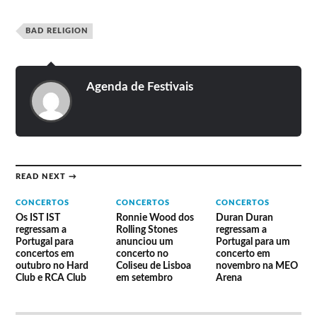
BAD RELIGION
Agenda de Festivais
READ NEXT →
CONCERTOS
CONCERTOS
CONCERTOS
Os IST IST
Ronnie Wood dos
Duran Duran
regressam a
Rolling Stones
regressam a
Portugal para
anunciou um
Portugal para um
concertos em
concerto no
concerto em
outubro no Hard
Coliseu de Lisboa
novembro na MEO
Club e RCA Club
em setembro
Arena