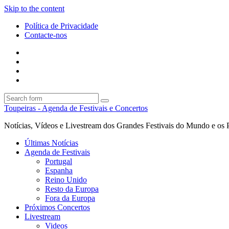
Skip to the content
Política de Privacidade
Contacte-nos
Facebook
Twitter
Envie
um
Search
mail
Search
Toupeiras - Agenda de Festivais e Concertos
Notícias, Vídeos e Livestream dos Grandes Festivais do Mundo e os 
Últimas Notícias
Agenda de Festivais
Portugal
Espanha
Reino Unido
Resto da Europa
Fora da Europa
Próximos Concertos
Livestream
Videos