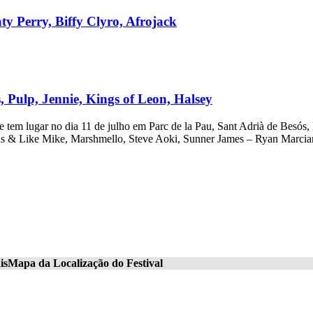
y Perry, Biffy Clyro, Afrojack
 Pulp, Jennie, Kings of Leon, Halsey
tem lugar no dia 11 de julho em Parc de la Pau, Sant Adrià de Besós, 
gas & Like Mike, Marshmello, Steve Aoki, Sunner James – Ryan Marci
is
Mapa da Localização do Festival