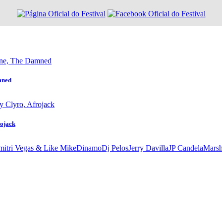
mned
rojack
mitri Vegas & Like Mike
Dinamo
Dj Pelos
Jerry Davilla
JP Candela
Marsh