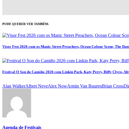
PODE QUERER VER TAMBÉM:
Visor Fest 2026 com os Manic Street Preachers, Ocean Colour Scene, The Da
Festival O Son do Camiño 2026 com Linkin Park, Katy Perry, Biffy Clyro, Af
Alan Walker
Albert Neve
Alex Now
Armin Van Buuren
Brian Cross
Di
Agenda de Festivais