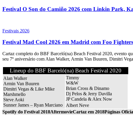
Festival O Son do Camiño 2026 com Linkin Park, Kat
Festivais 2026
Festival Mad Cool 2026 em Madrid com Foo Fighters,
Cartaz completo do BBF Barceló(na) Beach Festival 2020, evento que 
seu 7º aniversário com Alan Walker, Armin Van Buuren, Dimitri Ve
Lineup do BBF Barceló(na) Beach Festival 2020
Timmy
Alan Walker
W&W
Armin Van Buuren
Brian Cross & Dinamo
Dimitri Vegas & Like Mike
Dj Pelos & Jerry Davilla
Marshmello
JP Candela & Alex Now
Steve Aoki
Sunner James – Ryan Marciano
Albert Neve
Spotify do Festival 2018
Aftermovie
Cartaz em 2018
Páginas Oficia