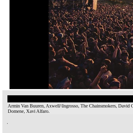
Armin Van Buuren, Axwell/\Ingrosso, The Chainsmokers, David Guet
Domene, Xavi Alfaro.
.