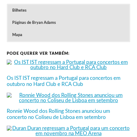
Bilhetes
Páginas de Bryan Adams
Mapa
PODE QUERER VER TAMBÉM:
Venda geral: 6 de março, às 10h00
Os IST IST regressam a Portugal para concertos em
outubro no Hard Club e RCA Club
Ronnie Wood dos Rolling Stones anunciou um
concerto no Coliseu de Lisboa em setembro