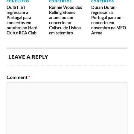
CONCERTOS
CONCERTOS
CONCERTOS
Os IST IST
Ronnie Wood dos
Duran Duran
regressam a
Rolling Stones
regressam a
Portugal para
anunciou um
Portugal para um
concertos em
concerto no
concerto em
outubro no Hard
Coliseu de Lisboa
novembro na MEO
Club e RCA Club
em setembro
Arena
LEAVE A REPLY
Comment
*