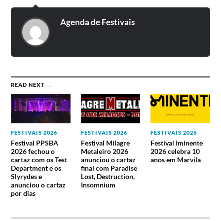
Xutos e Pontapés, The Legendary
11 de
Agenda de Festivais
Tigerman, Mishlawi, The Twist
agosto
Connection
READ NEXT →
FESTIVAIS 2026
FESTIVAIS 2026
FESTIVAIS 2026
Festival PPSBA
Festival Milagre
Festival Iminente
2026 fechou o
Metaleiro 2026
2026 celebra 10
cartaz com os Test
anunciou o cartaz
anos em Marvila
Department e os
final com Paradise
Slyrydes e
Lost, Destruction,
anunciou o cartaz
Insomnium
por dias