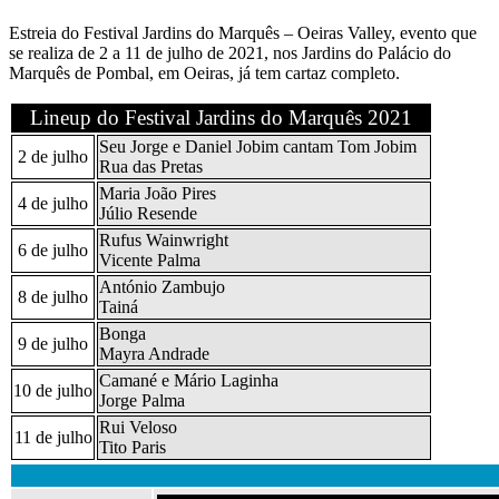
Estreia do Festival Jardins do Marquês – Oeiras Valley, evento que
se realiza de 2 a 11 de julho de 2021, nos Jardins do Palácio do
Marquês de Pombal, em Oeiras, já tem cartaz completo.
Lineup do Festival Jardins do Marquês 2021
Seu Jorge e Daniel Jobim cantam Tom Jobim
2 de julho
Rua das Pretas
Maria João Pires
4 de julho
Júlio Resende
Rufus Wainwright
6 de julho
Vicente Palma
António Zambujo
8 de julho
Tainá
Bonga
9 de julho
Mayra Andrade
Camané e Mário Laginha
10 de julho
Jorge Palma
Rui Veloso
11 de julho
Tito Paris