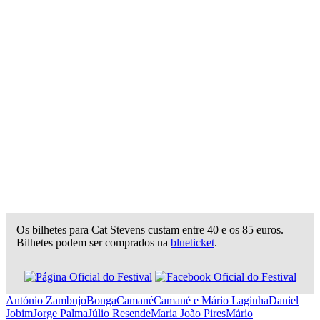
Os bilhetes para Cat Stevens custam entre 40 e os 85 euros.
Bilhetes podem ser comprados na
blueticket
.
António Zambujo
Bonga
Camané
Camané e Mário Laginha
Daniel
Jobim
Jorge Palma
Júlio Resende
Maria João Pires
Mário