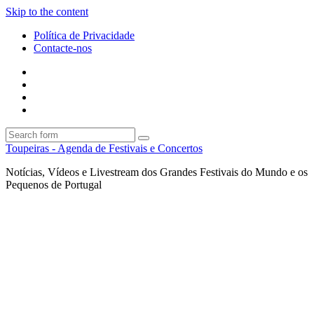
Skip to the content
Política de Privacidade
Contacte-nos
Facebook
Twitter
Envie
um
Search
mail
Search
Toupeiras - Agenda de Festivais e Concertos
Notícias, Vídeos e Livestream dos Grandes Festivais do Mundo e os
Pequenos de Portugal