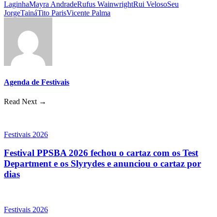
Laginha
Mayra Andrade
Rufus Wainwright
Rui Veloso
Seu
Jorge
Tainá
Tito Paris
Vicente Palma
Agenda de Festivais
Read Next →
Festivais 2026
Festival PPSBA 2026 fechou o cartaz com os Test
Department e os Slyrydes e anunciou o cartaz por
dias
Festivais 2026