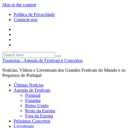
Skip to the content
Política de Privacidade
Contacte-nos
Facebook
Twitter
Envie
um
Search
mail
Search
Toupeiras - Agenda de Festivais e Concertos
Notícias, Vídeos e Livestream dos Grandes Festivais do Mundo e os
Pequenos de Portugal
Últimas Notícias
Agenda de Festivais
Portugal
Espanha
Reino Unido
Resto da Europa
Fora da Europa
Próximos Concertos
Livestream