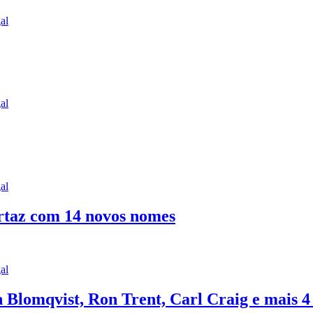
al
al
al
artaz com 14 novos nomes
al
n Blomqvist, Ron Trent, Carl Craig e mais 