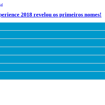
al
perience 2018 revelou os primeiros nomes!