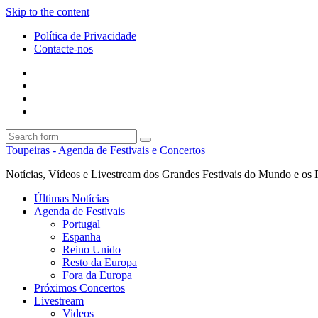
Skip to the content
Política de Privacidade
Contacte-nos
Facebook
Twitter
Envie
um
Search
mail
Search
Toupeiras - Agenda de Festivais e Concertos
Notícias, Vídeos e Livestream dos Grandes Festivais do Mundo e os 
Últimas Notícias
Agenda de Festivais
Portugal
Espanha
Reino Unido
Resto da Europa
Fora da Europa
Próximos Concertos
Livestream
Videos