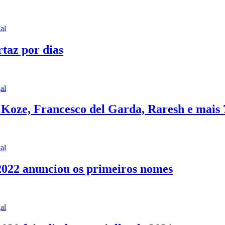
al
rtaz por dias
al
J Koze, Francesco del Garda, Raresh e mais
al
 2022 anunciou os primeiros nomes
al