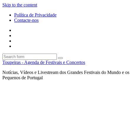
Skip to the content
Política de Privacidade
Contacte-nos
Facebook
Twitter
Envie
um
Search
mail
Search
Toupeiras - Agenda de Festivais e Concertos
Notícias, Vídeos e Livestream dos Grandes Festivais do Mundo e os
Pequenos de Portugal