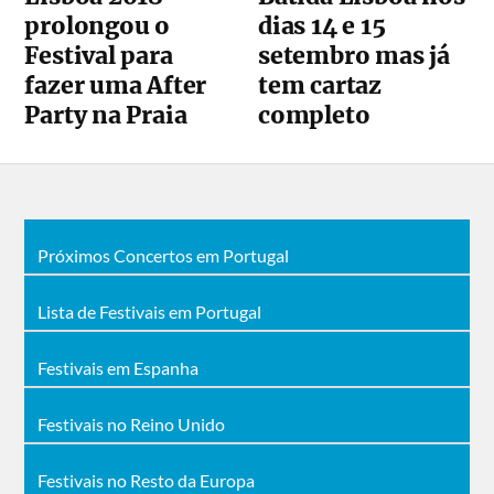
prolongou o
dias 14 e 15
Festival para
setembro mas já
fazer uma After
tem cartaz
Party na Praia
completo
Próximos Concertos em Portugal
Lista de Festivais em Portugal
Festivais em Espanha
Festivais no Reino Unido
Festivais no Resto da Europa