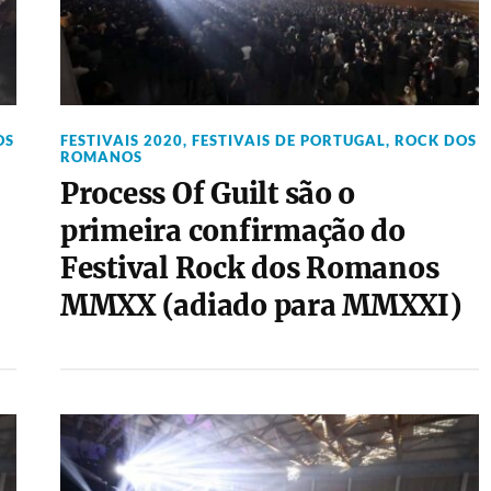
OS
FESTIVAIS 2020
,
FESTIVAIS DE PORTUGAL
,
ROCK DOS
ROMANOS
Process Of Guilt são o
primeira confirmação do
Festival Rock dos Romanos
MMXX (adiado para MMXXI)