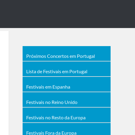
Próximos Concertos em Portugal
Lista de Festivais em Portugal
Festivais em Espanha
Festivais no Reino Unido
Festivais no Resto da Europa
Festivais Fora da Europa