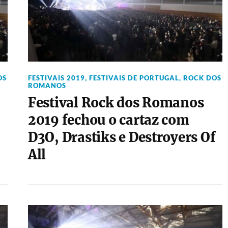
OS
FESTIVAIS 2019
,
FESTIVAIS DE PORTUGAL
,
ROCK DOS
ROMANOS
Festival Rock dos Romanos
2019 fechou o cartaz com
D3O, Drastiks e Destroyers Of
All