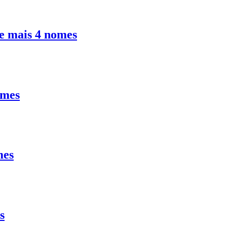
 e mais 4 nomes
omes
mes
s