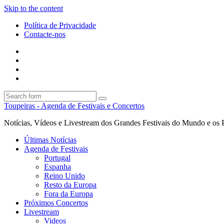
Skip to the content
Política de Privacidade
Contacte-nos
Facebook
Twitter
Envie
um
Search
mail
Search
Toupeiras - Agenda de Festivais e Concertos
Notícias, Vídeos e Livestream dos Grandes Festivais do Mundo e os 
Últimas Notícias
Agenda de Festivais
Portugal
Espanha
Reino Unido
Resto da Europa
Fora da Europa
Próximos Concertos
Livestream
Videos