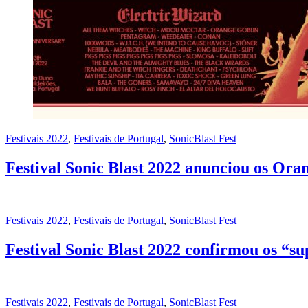
Festivais 2022
,
Festivais de Portugal
,
SonicBlast Fest
Festival Sonic Blast 2022 anunciou os Or
Festivais 2022
,
Festivais de Portugal
,
SonicBlast Fest
Festival Sonic Blast 2022 confirmou os “s
Festivais 2022
,
Festivais de Portugal
,
SonicBlast Fest