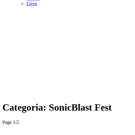
Lives
Categoria:
SonicBlast Fest
Page 1
/
2