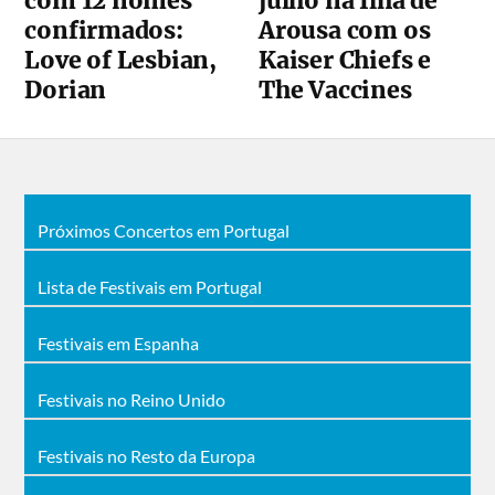
com 12 nomes
julho na Ilha de
confirmados:
Arousa com os
Love of Lesbian,
Kaiser Chiefs e
Dorian
The Vaccines
Próximos Concertos em Portugal
Lista de Festivais em Portugal
Festivais em Espanha
Festivais no Reino Unido
Festivais no Resto da Europa