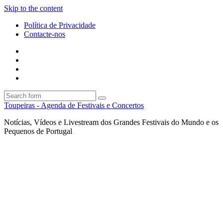
Skip to the content
Política de Privacidade
Contacte-nos
Facebook
Twitter
Envie
um
Search
mail
Search
Toupeiras - Agenda de Festivais e Concertos
Notícias, Vídeos e Livestream dos Grandes Festivais do Mundo e os
Pequenos de Portugal