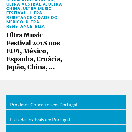
ULTRA AUSTRÁLIA
,
ULTRA
CHINA
,
ULTRA MUSIC
FESTIVAL
,
ULTRA
RESISTANCE CIDADE DO
MÉXICO
,
ULTRA
RESISTANCE IBIZA
Ultra Music
Festival 2018 nos
EUA, México,
Espanha, Croácia,
Japão, China, …
Próximos Concertos em Portugal
Lista de Festivais em Portugal