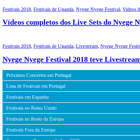
Festivais 2018
,
Festivais de Uganda
,
Nyege Nyege Festival
,
Videos d
Vídeos completos dos Live Sets do Nyege 
Festivais 2018
,
Festivais de Uganda
,
Livestream
,
Nyege Nyege Festiv
Nyege Nyege Festival 2018 teve Livestrea
Próximos Concertos em Portugal
Lista de Festivais em Portugal
Festivais em Espanha
Festivais no Reino Unido
Festivais no Resto da Europa
Festivais Fora da Europa