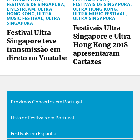
FESTIVAIS DE SINGAPURA
,
FESTIVAIS DE SINGAPURA
,
LIVESTREAM
,
ULTRA
ULTRA HONG KONG
,
HONG KONG
,
ULTRA
ULTRA MUSIC FESTIVAL
,
MUSIC FESTIVAL
,
ULTRA
ULTRA SINGAPURA
SINGAPURA
Festivais Ultra
Festival Ultra
Singapore e Ultra
Singapore teve
Hong Kong 2018
transmissão em
apresentaram
direto no Youtube
Cartazes
Próximos Concertos em Portugal
Lista de Festivais em Portugal
Festivais em Espanha