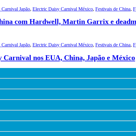
y Carnival Japão
,
Electric Daisy Carnival México
,
Festivais de China
,
F
 China com Hardwell, Martin Garrix e dead
y Carnival Japão
,
Electric Daisy Carnival México
,
Festivais de China
,
F
sy Carnival nos EUA, China, Japão e México