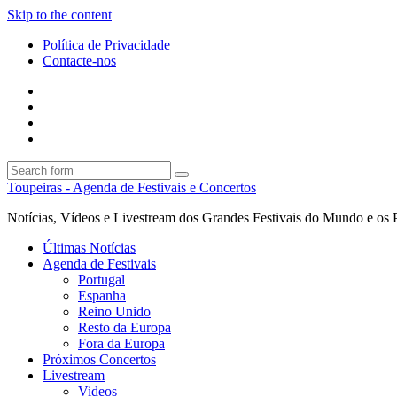
Skip to the content
Política de Privacidade
Contacte-nos
Facebook
Twitter
Envie
um
Search
mail
Search
Toupeiras - Agenda de Festivais e Concertos
Notícias, Vídeos e Livestream dos Grandes Festivais do Mundo e os 
Últimas Notícias
Agenda de Festivais
Portugal
Espanha
Reino Unido
Resto da Europa
Fora da Europa
Próximos Concertos
Livestream
Videos