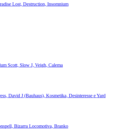
aradise Lost, Destruction, Insomnium
alum Scott, Slow J, Veigh, Calema
ss, David J (Bauhaus), Kosmetika, Desinteresse e Yard
onspell, Bizarra Locomotiva, Branko