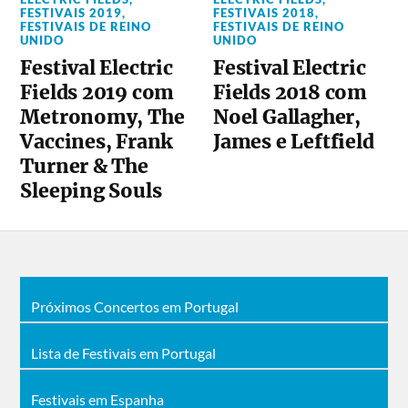
FESTIVAIS 2019
,
FESTIVAIS 2018
,
FESTIVAIS DE REINO
FESTIVAIS DE REINO
UNIDO
UNIDO
Festival Electric
Festival Electric
Fields 2019 com
Fields 2018 com
Metronomy, The
Noel Gallagher,
Vaccines, Frank
James e Leftfield
Turner & The
Sleeping Souls
Próximos Concertos em Portugal
Lista de Festivais em Portugal
Festivais em Espanha