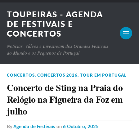
TOUPEIRAS - AGENDA
DE FESTIVAIS E
CONCERTOS
Notícias, Vídeos e Livestream dos Grandes Festivais
do Mundo e os Pequenos de Portugal
CONCERTOS
,
CONCERTOS 2026
,
TOUR EM PORTUGAL
Concerto de Sting na Praia do
Relógio na Figueira da Foz em
julho
by
Agenda de Festivais
on
6 Outubro, 2025