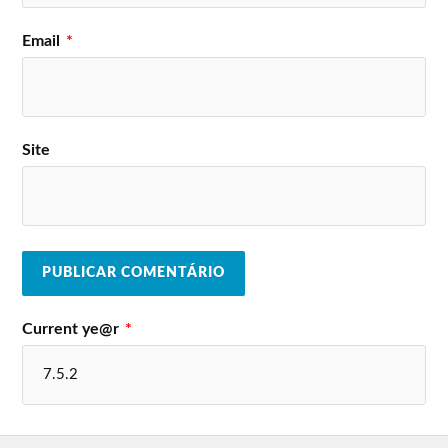
Email
*
Site
Current ye@r
*