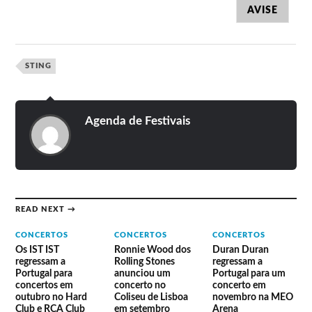
AVISE
STING
Agenda de Festivais
READ NEXT →
CONCERTOS
CONCERTOS
CONCERTOS
Os IST IST
Ronnie Wood dos
Duran Duran
regressam a
Rolling Stones
regressam a
Portugal para
anunciou um
Portugal para um
concertos em
concerto no
concerto em
outubro no Hard
Coliseu de Lisboa
novembro na MEO
Club e RCA Club
em setembro
Arena