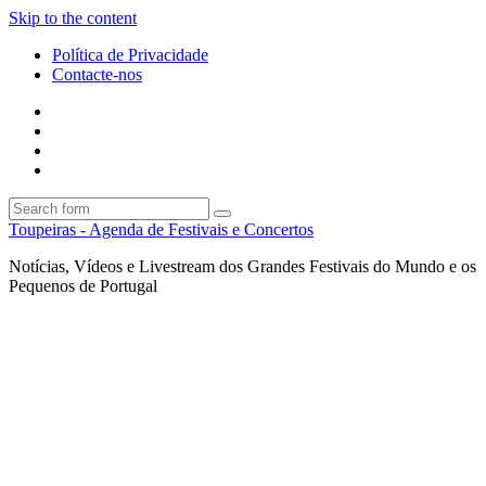
Skip to the content
Política de Privacidade
Contacte-nos
Facebook
Twitter
Envie
um
Search
mail
Search
Toupeiras - Agenda de Festivais e Concertos
Notícias, Vídeos e Livestream dos Grandes Festivais do Mundo e os
Pequenos de Portugal