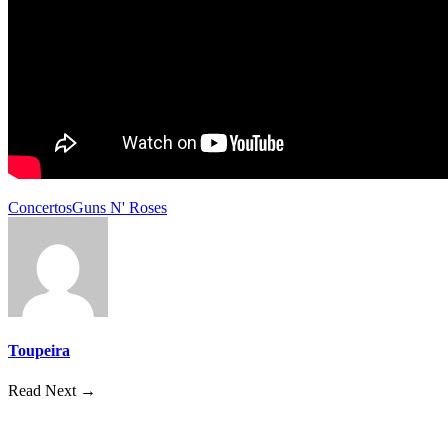
Concertos
Guns N' Roses
Toupeira
Read Next →